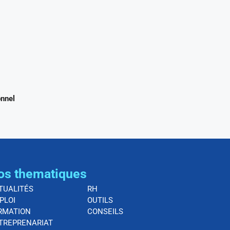
onnel
os thematiques
TUALITÉS
RH
PLOI
OUTILS
RMATION
CONSEILS
TREPRENARIAT