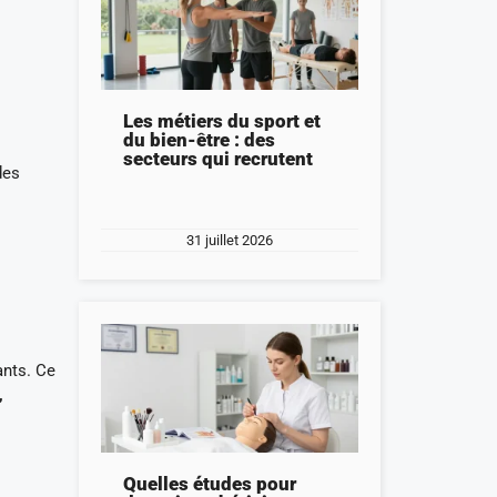
Les métiers du sport et
du bien-être : des
secteurs qui recrutent
des
31 juillet 2026
ants. Ce
,
Quelles études pour