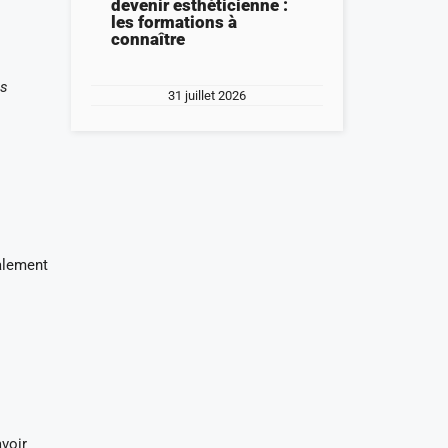
devenir esthéticienne :
les formations à
connaître
es
31 juillet 2026
alement
avoir