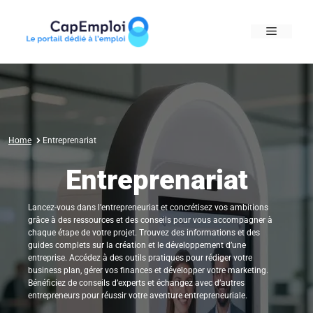
Skip
to
MENU
content
Home
Entreprenariat
Entreprenariat
Lancez-vous dans l’entrepreneuriat et concrétisez vos ambitions
grâce à des ressources et des conseils pour vous accompagner à
chaque étape de votre projet. Trouvez des informations et des
guides complets sur la création et le développement d’une
entreprise. Accédez à des outils pratiques pour rédiger votre
business plan, gérer vos finances et développer votre marketing.
Bénéficiez de conseils d’experts et échangez avec d’autres
entrepreneurs pour réussir votre aventure entrepreneuriale.