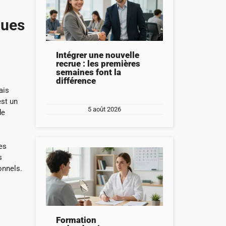
ques
Intégrer une nouvelle
recrue : les premières
semaines font la
différence
ais
st un
5 août 2026
de
es
s
ionnels.
Formation