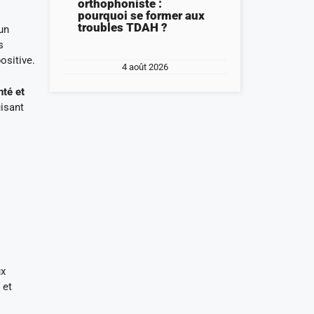
orthophoniste :
pourquoi se former aux
troubles TDAH ?
 un
s
ositive.
4 août 2026
té et
uisant
ux
 et