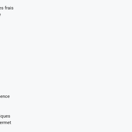
s frais
e
nence
tiques
permet