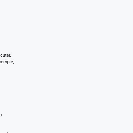
cuter,
exemple,
u