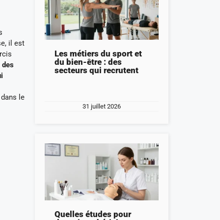
s
, il est
Les métiers du sport et
rcis
du bien-être : des
t des
secteurs qui recrutent
i
 dans le
31 juillet 2026
Quelles études pour