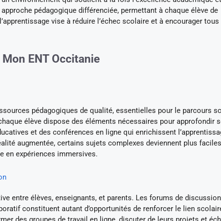
e approche pédagogique différenciée, permettant à chaque élève de
’apprentissage vise à réduire l’échec scolaire et à encourager tous
de Mon ENT Occitanie
ressources pédagogiques de qualité, essentielles pour le parcours sc
 chaque élève dispose des éléments nécessaires pour approfondir 
catives et des conférences en ligne qui enrichissent l’apprentissa
 réalité augmentée, certains sujets complexes deviennent plus faciles
que en expériences immersives.
on
ive entre élèves, enseignants, et parents. Les forums de discussion,
oratif constituent autant d’opportunités de renforcer le lien scolair
mer des groupes de travail en ligne, discuter de leurs projets et éc