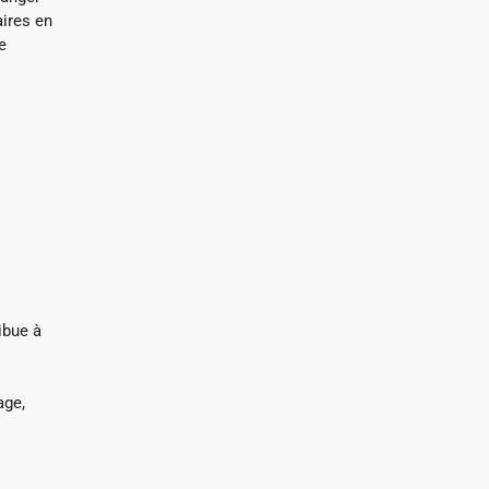
aires en
e
ibue à
age,