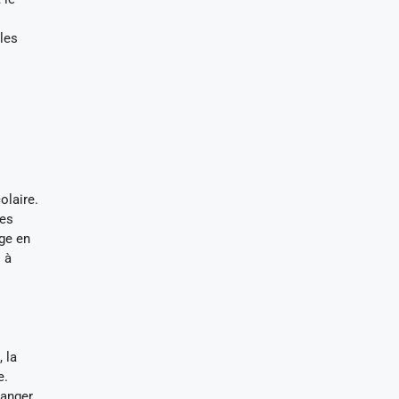
 les
olaire.
ses
ge en
 à
 la
e.
hanger