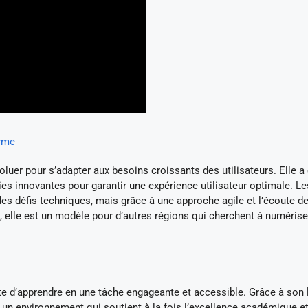
orme
voluer pour s’adapter aux besoins croissants des utilisateurs. Elle 
ies innovantes pour garantir une expérience utilisateur optimale. Le
s défis techniques, mais grâce à une approche agile et l’écoute d
ui, elle est un modèle pour d’autres régions qui cherchent à numérise
cte d’apprendre en une tâche engageante et accessible. Grâce à son 
r un environnement qui soutient à la fois l’excellence académique et