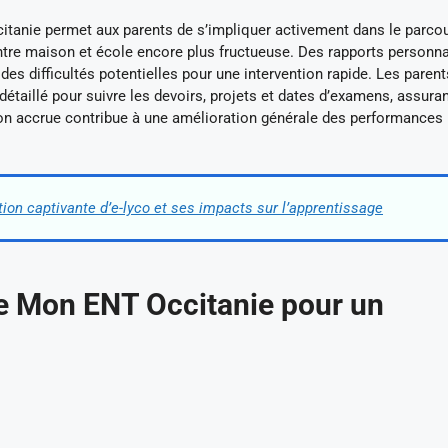
ccitanie permet aux parents de s’impliquer activement dans le parco
 entre maison et école encore plus fructueuse. Des rapports personn
n des difficultés potentielles pour une intervention rapide. Les parent
étaillé pour suivre les devoirs, projets et dates d’examens, assuran
tion accrue contribue à une amélioration générale des performances
tion captivante d’e-lyco et ses impacts sur l’apprentissage
 de Mon ENT Occitanie pour un