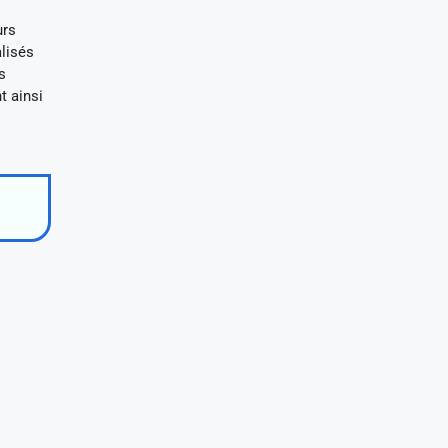
urs
alisés
s
t ainsi