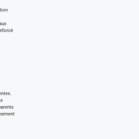
tion
aux
enforcé
entes.
ns
parents
oppement