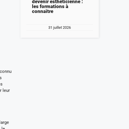
devenir esthéticienne :
les formations à
connaître
31 juillet 2026
a connu
s
es
r leur
large
 le