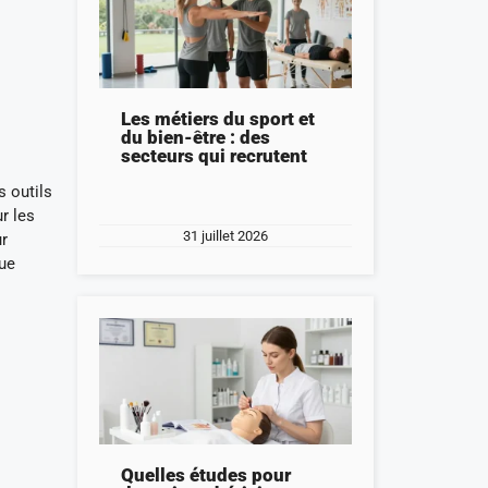
Les métiers du sport et
du bien-être : des
secteurs qui recrutent
s outils
r les
31 juillet 2026
ur
que
Quelles études pour