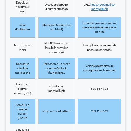
Depuis un
Accéder à la page
URL :
https://webmail.ac-
navigateur
d’authentification
montpellier.fr
Web
Exemple : prenom.nom ou
Nom
Identifiant (même que
une variation du prénom et
d’utilisateur
sur I-Prof)
du nom
NUMEN (à changer
Mot de passe
À remplacer par un mot de
lors de la première
initial
passe personnalisé
connexion)
Depuis un
Utilisation d’un client
Voir les paramètres de
client de
comme Outlook,
configuration ci-dessous
messagerie
Thunderbird…
Serveur de
courrier.ac-
courrier
SSL, Port 995
montpellier.fr
entrant (POP)
Serveur de
courrier
smtp.ac-montpellier.fr
TLS, Port 587
sortant
(SMTP)
Serveur de