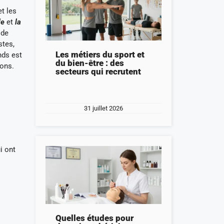
et les
le
et
la
ide
stes,
Les métiers du sport et
nds est
du bien-être : des
ions.
secteurs qui recrutent
31 juillet 2026
i ont
Quelles études pour