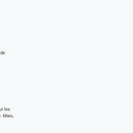
 de
ur les
e. Mais,