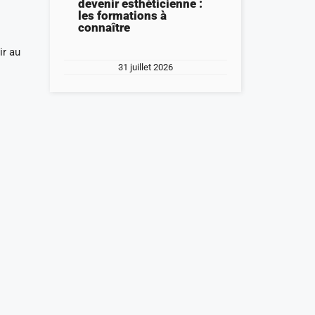
devenir esthéticienne :
les formations à
connaître
ir au
31 juillet 2026