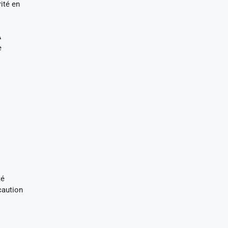
ité en
A
e
té
caution