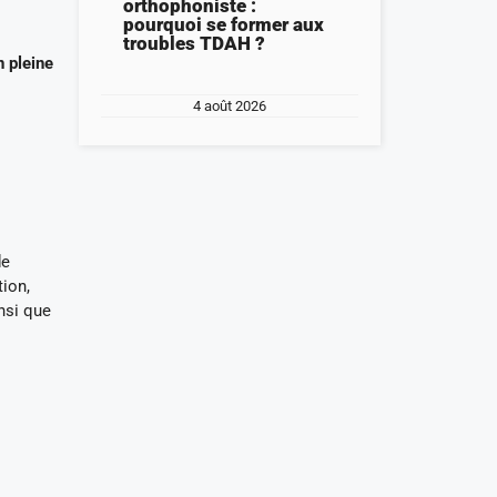
orthophoniste :
pourquoi se former aux
troubles TDAH ?
n pleine
4 août 2026
de
ion,
insi que