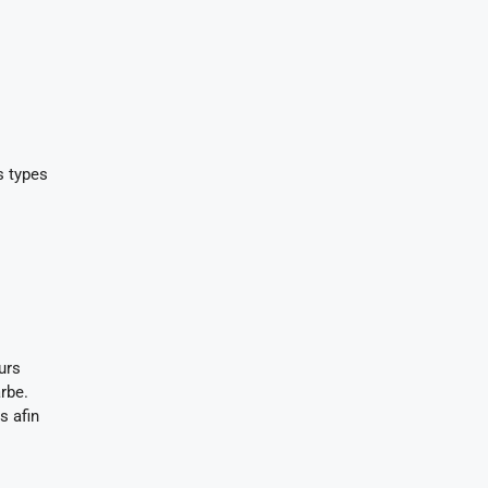
s types
urs
rbe.
s afin