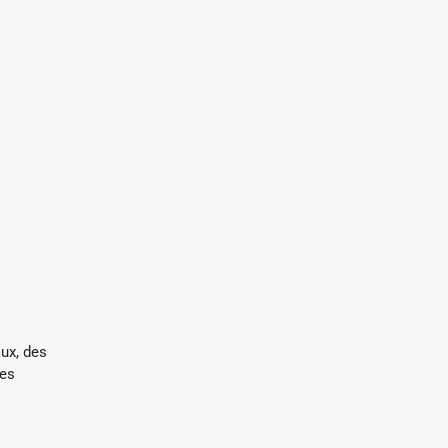
aux, des
des