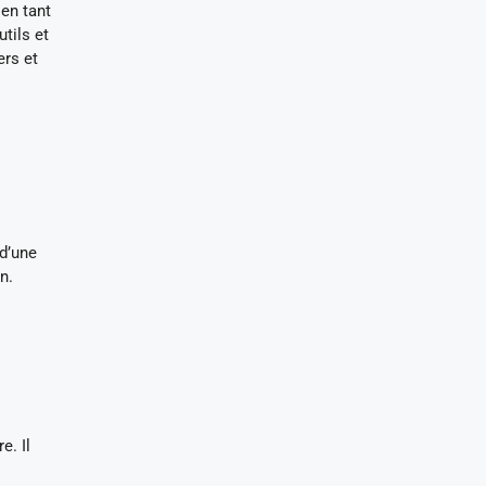
 en tant
tils et
ers et
 d’une
n.
e. Il