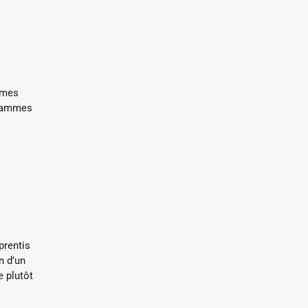
mmes
grammes
prentis
n d’un
e plutôt