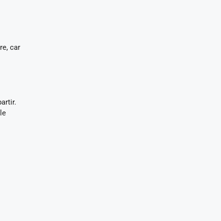
re, car
artir.
le