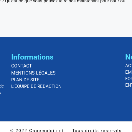
r ? Qu’est-ce que vous pouvez faire dès maintenant pour bâtir ou
Informations
N
CONTACT
AC
EM
MENTIONS LÉGALES
FO
PLAN DE SITE
EN
de
L’ÉQUIPE DE RÉDACTION
s
© 2022 Capemploi.net — Tous droits réservés