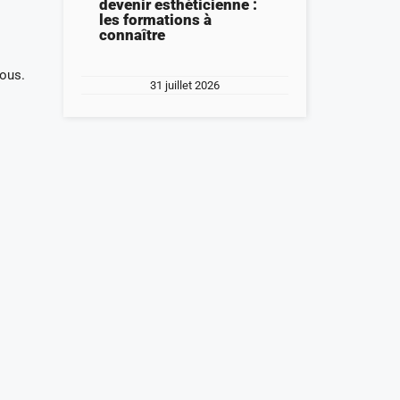
devenir esthéticienne :
les formations à
connaître
vous.
31 juillet 2026