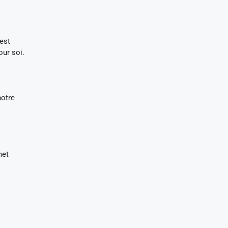
 est
our soi.
notre
met