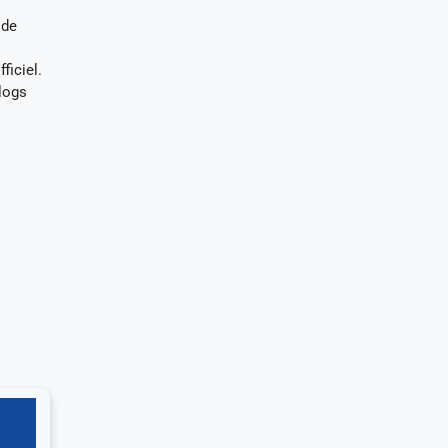
 de
ficiel.
logs