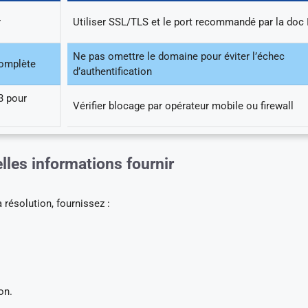
r
Utiliser SSL/TLS et le port recommandé par la doc 
Ne pas omettre le domaine pour éviter l’échec
omplète
d’authentification
3 pour
Vérifier blocage par opérateur mobile ou firewall
lles informations fournir
 résolution, fournissez :
on.