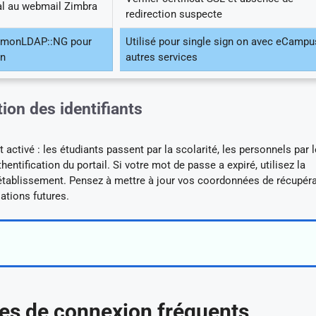
al au webmail Zimbra
redirection suspecte
LemonLDAP::NG pour
Utilisé pour single sign on avec eCampu
on
autres services
ion des identifiants
t activé : les étudiants passent par la scolarité, les personnels par l
entification du portail. Si votre mot de passe a expiré, utilisez la
l’établissement. Pensez à mettre à jour vos coordonnées de récupéra
sations futures.
s de connexion fréquents