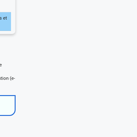
s et
e
tion (e-