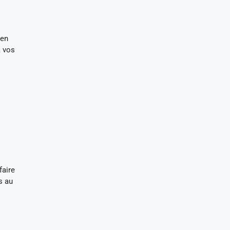
 en
 vos
faire
s au