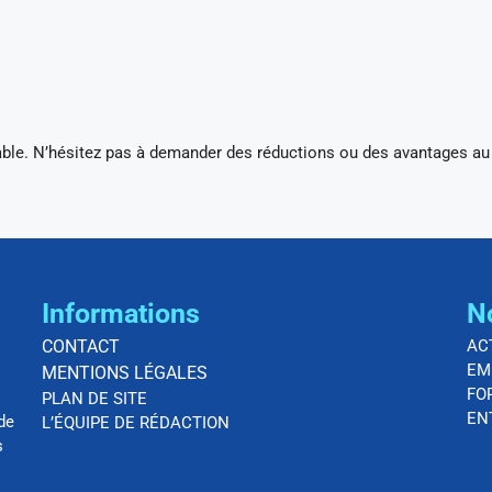
able. N’hésitez pas à demander des réductions ou des avantages au
Informations
N
CONTACT
AC
EM
MENTIONS LÉGALES
FO
PLAN DE SITE
EN
de
L’ÉQUIPE DE RÉDACTION
s