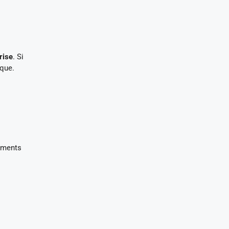
rise
. Si
ique.
pements