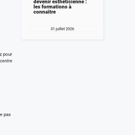
devenir esthéticienne :
les formations à
connaître
31 juillet 2026
ez pour
centre
ne pas