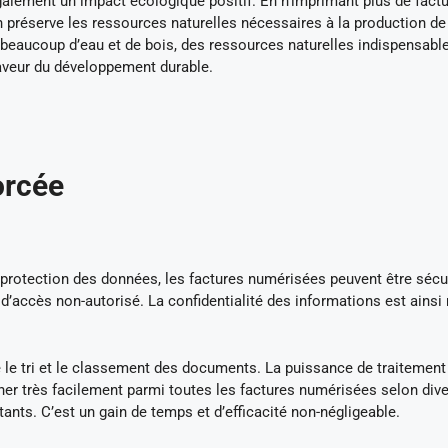
également un impact écologique positif. En n’imprimant plus de factu
 préserve les ressources naturelles nécessaires à la production de
 beaucoup d’eau et de bois, des ressources naturelles indispensabl
faveur du développement durable.
orcée
protection des données, les factures numérisées peuvent être sécu
d’accès non-autorisé. La confidentialité des informations est ainsi
te le tri et le classement des documents. La puissance de traitement
ercher très facilement parmi toutes les factures numérisées selon div
ants. C’est un gain de temps et d’efficacité non-négligeable.