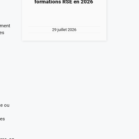
formations RSE en 2026
ement
29 juillet 2026
ées
te ou
des