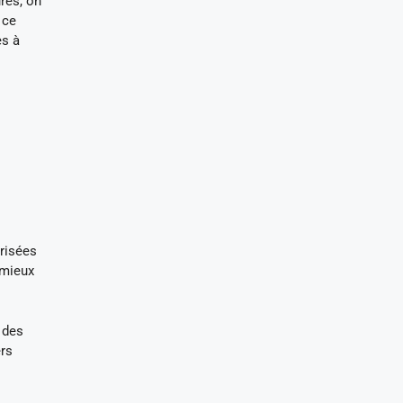
res, on
 ce
es à
risées
 mieux
 des
ers