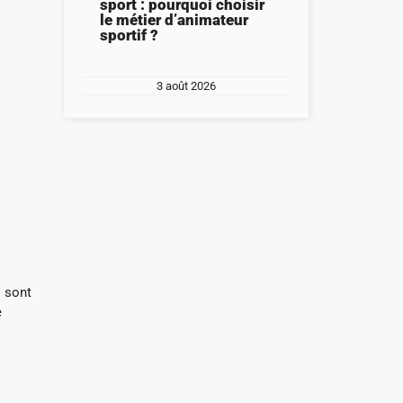
sport : pourquoi choisir
le métier d’animateur
sportif ?
3 août 2026
s sont
e