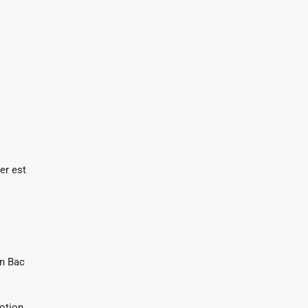
er est
un Bac
otion