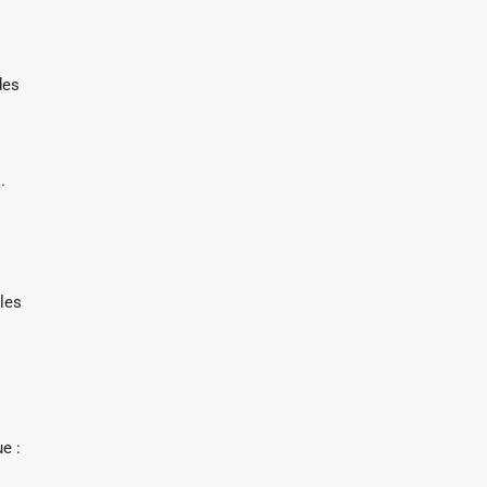
des
.
 les
e :