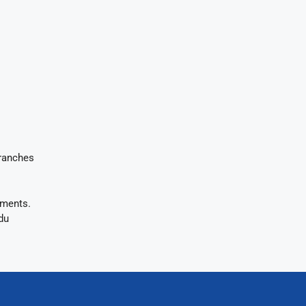
ranches
ements.
du