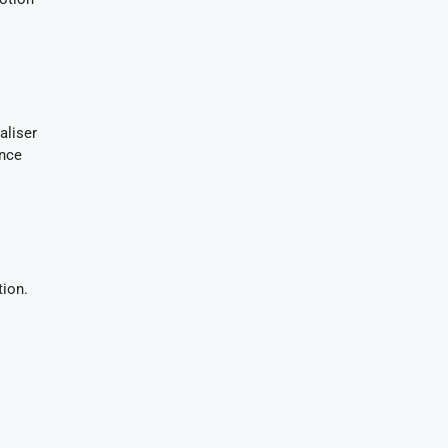
aliser
ence
tion.