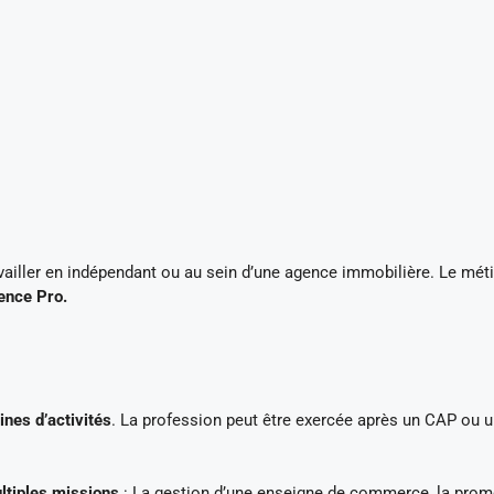
vailler en indépendant ou au sein d’une agence immobilière. Le méti
ence Pro.
nes d’activités
. La profession peut être exercée après un CAP ou 
ltiples missions
: La gestion d’une enseigne de commerce, la prom