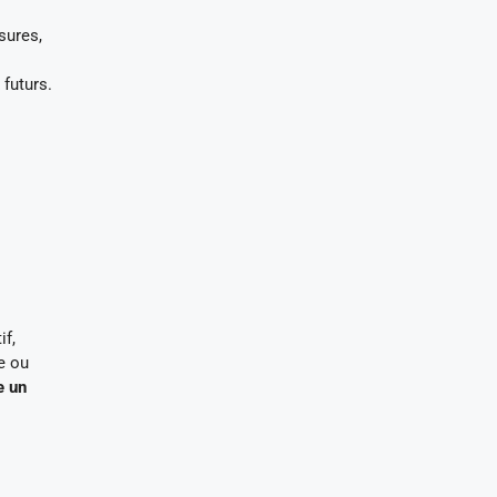
sures,
 futurs.
if,
e ou
e un