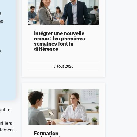
s
es
Intégrer une nouvelle
recrue : les premières
semaines font la
différence
n
5 août 2026
olite.
iliers.
ètement.
Formation