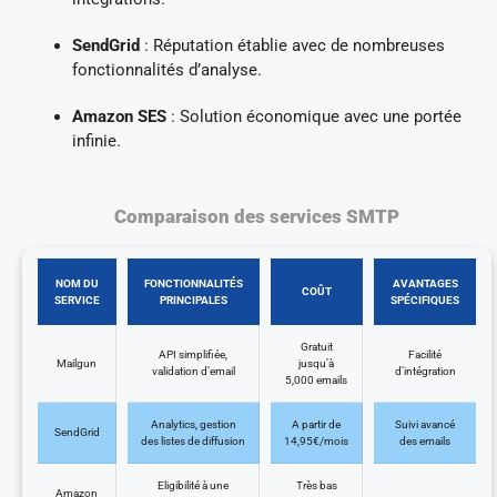
SendGrid
: Réputation établie avec de nombreuses
fonctionnalités d’analyse.
Amazon SES
: Solution économique avec une portée
infinie.
Comparaison des services SMTP
NOM DU
FONCTIONNALITÉS
AVANTAGES
COÛT
SERVICE
PRINCIPALES
SPÉCIFIQUES
Gratuit
API simplifiée,
Facilité
Mailgun
jusqu’à
validation d’email
d’intégration
5,000 emails
Analytics, gestion
A partir de
Suivi avancé
SendGrid
des listes de diffusion
14,95€/mois
des emails
Eligibilité à une
Très bas
Amazon