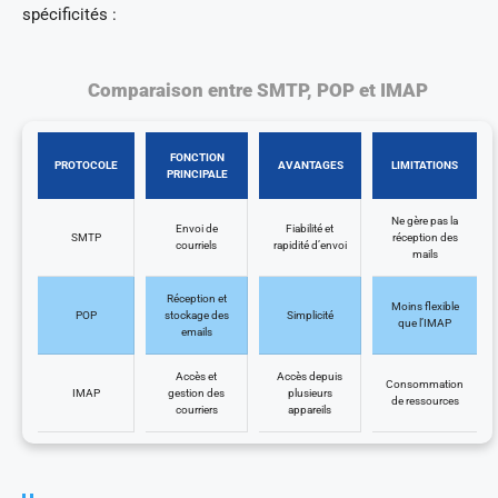
spécificités :
Comparaison entre SMTP, POP et IMAP
FONCTION
PROTOCOLE
AVANTAGES
LIMITATIONS
PRINCIPALE
Ne gère pas la
Envoi de
Fiabilité et
SMTP
réception des
courriels
rapidité d’envoi
mails
Réception et
Moins flexible
POP
stockage des
Simplicité
que l’IMAP
emails
Accès et
Accès depuis
Consommation
IMAP
gestion des
plusieurs
de ressources
courriers
appareils