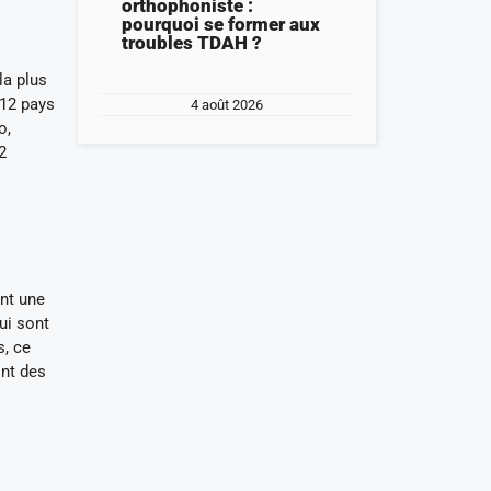
orthophoniste :
pourquoi se former aux
troubles TDAH ?
la plus
 12 pays
4 août 2026
o,
2
ent une
ui sont
s, ce
ont des