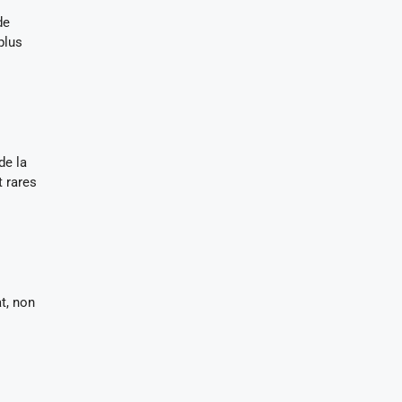
de
plus
de la
 rares
t, non