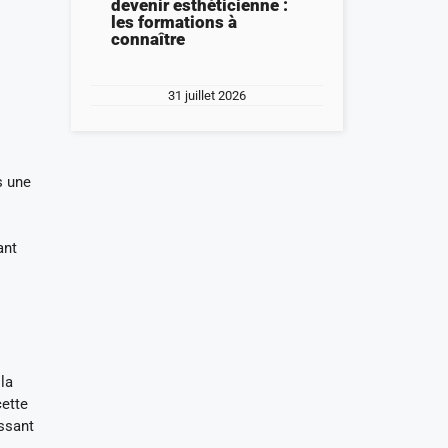
devenir esthéticienne :
les formations à
connaître
31 juillet 2026
s une
ant
la
cette
assant