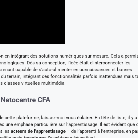
ion en intégrant des solutions numériques sur mesure. Cela a permi
nologiques. Dès sa conception, l’idée était d’interconnecter les
prenant capable de s’auto-alimenter en connaissances et bonnes
 du terrain, intégrant des fonctionnalités parfois inattendues mais t
 classes virtuelles multimédia.
u Netocentre CFA
ette plateforme, laissez-moi vous éclairer. En tête de liste, il y a 
ec une emphase particulière sur l’apprentissage. Il est évident que 
nt les
acteurs de l’apprentissage
– de l’apprenti à l’entreprise, en p
lifie mais transforme l’expérience éducative !