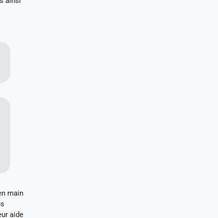
s ainsi
en main
us
eur aide