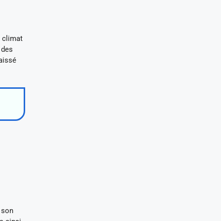
 climat
 des
laissé
 son