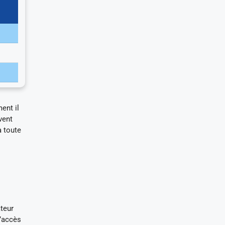
ent il
vent
à toute
ateur
l’accès