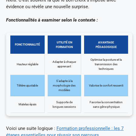
évidence ou révèle une nouvelle surprise.
Fonctionnalités à examiner selon le contexte :
UTILITÉ EN
AVANTAGE
FONCTIONNALITÉ
FORMATION
PÉDAGOGIQUE
Optimise la posture et la
Adapter à chaque
Hauteur réglable
transmission des
apprenant
techniques
S’adapte à la
Têtière ajustable
morphologie des
Valorise le confort ressenti
modèles
Supporte de
Favorise la concentration
Matelas épais
longues sessions
sans gêne physique
Voici une suite logique :
Formation professionnelle : les 7
étapes essentielles pour réussir son parcours