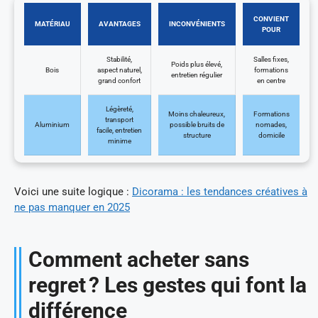
CONVIENT
MATÉRIAU
AVANTAGES
INCONVÉNIENTS
POUR
Stabilité,
Salles fixes,
Poids plus élevé,
Bois
aspect naturel,
formations
entretien régulier
grand confort
en centre
Légèreté,
Moins chaleureux,
Formations
transport
Aluminium
possible bruits de
nomades,
facile, entretien
structure
domicile
minime
Voici une suite logique :
Dicorama : les tendances créatives à
ne pas manquer en 2025
Comment acheter sans
regret ? Les gestes qui font la
différence