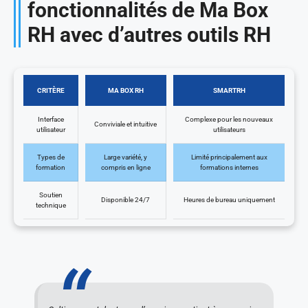
fonctionnalités de Ma Box
RH avec d’autres outils RH
CRITÈRE
MA BOX RH
SMARTRH
Interface
Complexe pour les nouveaux
Conviviale et intuitive
utilisateur
utilisateurs
Types de
Large variété, y
Limité principalement aux
formation
compris en ligne
formations internes
Soutien
Disponible 24/7
Heures de bureau uniquement
technique