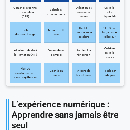
Compte Personnel
Utilisation de
Selon le
Salariés et
de Formation
ses droits
solde
indépendants
(CPF)
acquis
disponible
Double
100 % par
Contrat
Moins de 30
compétence
l’organisme
d’apprentissage
ans
et salaire
collecteur
Variables
Aide Individuelle à
Demandeurs
Soutien à la
selon le
la Formation (AIF)
d’emploi
réinsertion
dossier
Plan de
Salariés en
Accord de
Totale par
développement
poste
l’employeur
l’entreprise
des compétences
L’expérience numérique :
Apprendre sans jamais être
seul