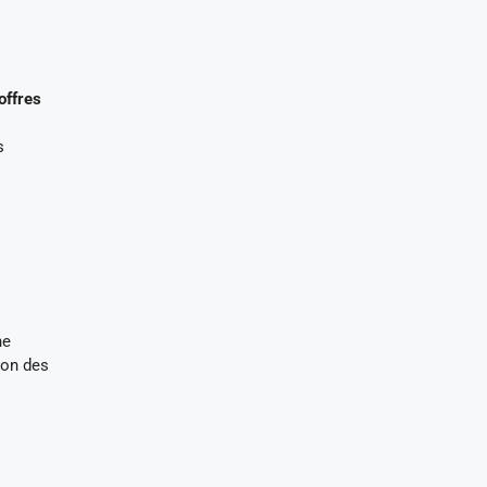
offres
s
he
tion des