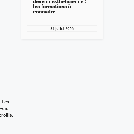
devenir esthéticienne :
les formations à
connaître
31 juillet 2026
. Les
voir.
rofils
,