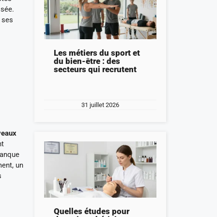
osée.
à ses
Les métiers du sport et
du bien-être : des
secteurs qui recrutent
31 juillet 2026
veaux
nt
manque
ment, un
s
Quelles études pour