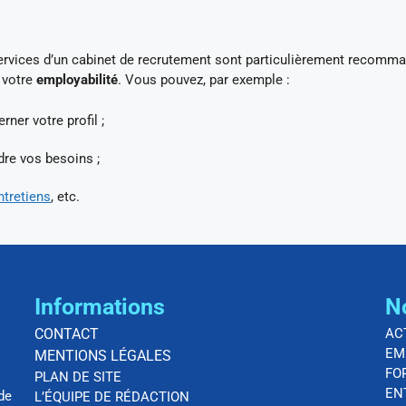
ervices d’un cabinet de recrutement sont particulièrement recomm
 votre
employabilité
. Vous pouvez, par exemple :
ner votre profil ;
re vos besoins ;
ntretiens
, etc.
Informations
N
CONTACT
AC
EM
MENTIONS LÉGALES
FO
PLAN DE SITE
EN
de
L’ÉQUIPE DE RÉDACTION