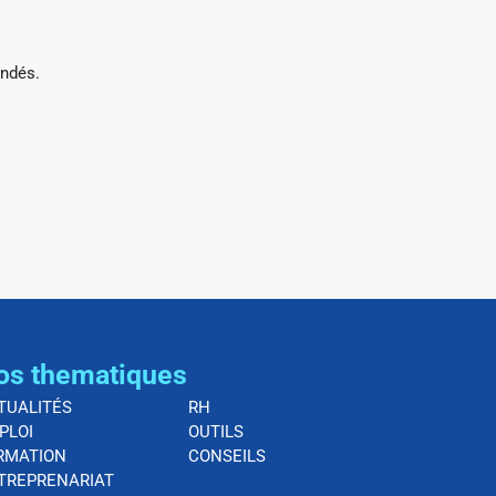
andés.
os thematiques
TUALITÉS
RH
PLOI
OUTILS
RMATION
CONSEILS
TREPRENARIAT