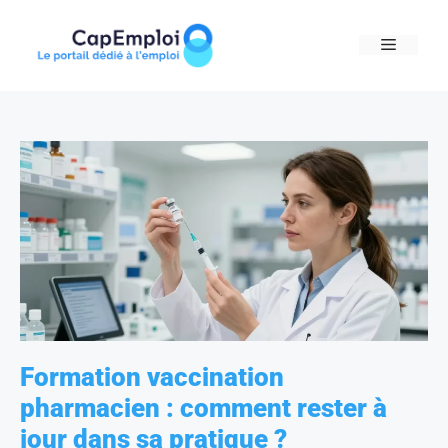
Skip
to
MENU
content
Formation vaccination
pharmacien : comment rester à
jour dans sa pratique ?