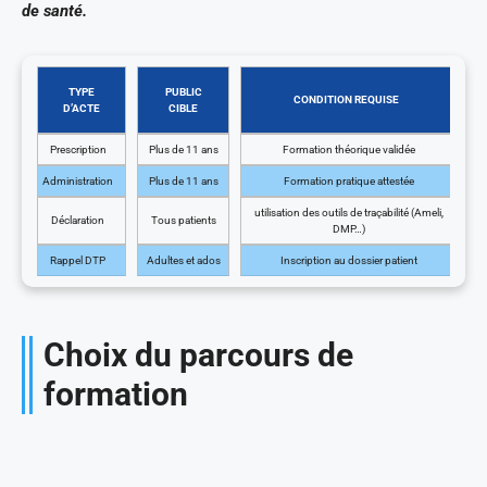
de santé.
TYPE
PUBLIC
CONDITION REQUISE
D’ACTE
CIBLE
Prescription
Plus de 11 ans
Formation théorique validée
Administration
Plus de 11 ans
Formation pratique attestée
utilisation des outils de traçabilité (Ameli,
Déclaration
Tous patients
DMP…)
Rappel DTP
Adultes et ados
Inscription au dossier patient
Choix du parcours de
formation