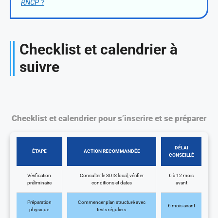
RNCP ?
Checklist et calendrier à
suivre
Checklist et calendrier pour s’inscrire et se préparer
DÉLAI
ÉTAPE
ACTION RECOMMANDÉE
CONSEILLÉ
Vérification
Consulter le SDIS local, vérifier
6 à 12 mois
préliminaire
conditions et dates
avant
Préparation
Commencer plan structuré avec
6 mois avant
physique
tests réguliers