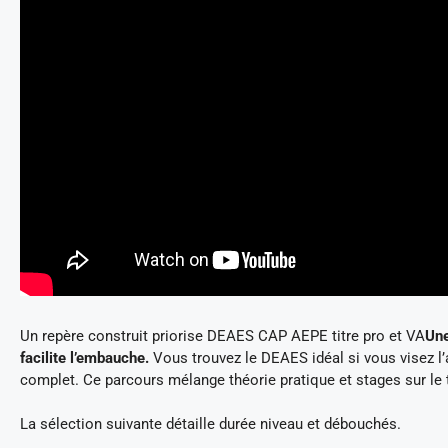
Un repère construit priorise DEAES CAP AEPE titre pro et VA
Une
facilite l’embauche.
Vous trouvez le DEAES idéal si vous visez
complet. Ce parcours mélange théorie pratique et stages sur le t
La sélection suivante détaille durée niveau et débouchés.