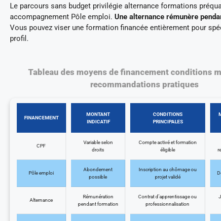
Le parcours sans budget privilégie alternance formations préqual
accompagnement Pôle emploi.
Une alternance rémunère pendan
Vous pouvez viser une formation financée entièrement pour spéc
profil.
Tableau des moyens de financement conditions m
recommandations pratiques
MONTANT
CONDITIONS
FINANCEMENT
INDICATIF
PRINCIPALES
Variable selon
Compte activé et formation
CPF
droits
éligible
r
Abondement
Inscription au chômage ou
Pôle emploi
D
possible
projet validé
Rémunération
Contrat d’apprentissage ou
J
Alternance
pendant formation
professionnalisation