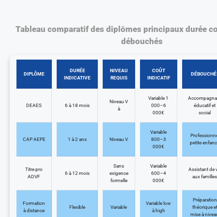
Tableau comparatif des diplômes principaux durée coû
débouchés
DURÉE
NIVEAU
COÛT
DIPLÔME
DÉBOUCHÉ
INDICATIVE
REQUIS
INDICATIF
Variable 1
Accompagna
Niveau V
DEAES
6 à 18 mois
000–6
éducatif et
à
000€
social
Variable
Professionne
CAP AEPE
1 à 2 ans
Niveau V
800–3
petite enfan
000€
Sans
Variable
Titre pro
Assistant de v
6 à 12 mois
exigence
600–4
ADVF
aux familles
formelle
000€
Préparation
Formation
Variable low
Flexible
Variable
théorique e
à distance
à high
mise à nivea