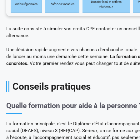
Dossier local et critères
P
Aides régionales
Plafonds variables
régionaux
La suite consiste à simuler vos droits CPF contacter un conseill
alternance.
Une décision rapide augmente vos chances d’embauche locale
de lancer au moins une démarche cette semaine.
La formation 
concrètes.
Votre premier rendez vous peut changer tout de suite
Conseils pratiques
Quelle formation pour aide à la personne 
La formation principale, c’est le Diplôme d’État d’accompagnant 
social (DEAES), niveau 3 (BEP,CAP). Sérieux, on se forme aux ge
à l’écoute, à l’accompagnement social et éducatif, pas seuleme