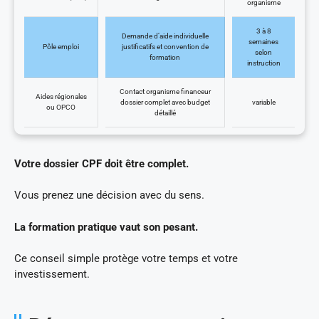
organisme
3 à 8
Demande d’aide individuelle
semaines
Pôle emploi
justificatifs et convention de
selon
formation
instruction
Contact organisme financeur
Aides régionales
dossier complet avec budget
variable
ou OPCO
détaillé
Votre dossier CPF doit être complet.
Vous prenez une décision avec du sens.
La formation pratique vaut son pesant.
Ce conseil simple protège votre temps et votre
investissement.