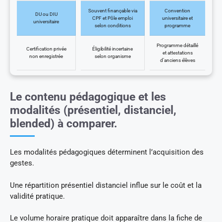
Souvent finançable via
Convention
DU ou DIU
CPF et Pôle emploi
universitaire et
universitaire
selon conditions
programme
Programme détaillé
Certification privée
Éligibilité incertaine
et attestations
non enregistrée
selon organisme
d’anciens élèves
Le contenu pédagogique et les
modalités (présentiel, distanciel,
blended) à comparer.
Les modalités pédagogiques déterminent l’acquisition des
gestes.
Une répartition présentiel distanciel influe sur le coût et la
validité pratique.
Le volume horaire pratique doit apparaître dans la fiche de