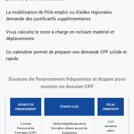
La mobilisation de Pôle emploi ou d’aides régionales
demande des justificatifs supplémentaires.
Vous calculez le reste à charge en incluant matériel et
déplacements.
Ce calendrier permet de préparer une demande CPF solide et
rapide.
Sources de financement fréquentes et étapes pour
monter un dossier CPF
SOURCE DE
DÉLAI
ÉTAPES CLÉS
FINANCEMENT
ORIENTATIF
2 à 6
Compte
Vérifier éligibilité ajouter la
semaines
Personnel de
formation obtenir accord de
selon
Formation (CPF)
l’organisme