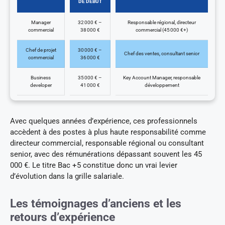
DE DÉBUT
Manager
32 000 € –
Responsable régional, directeur
commercial
38 000 €
commercial (45 000 €+)
Chef de projet
30 000 € –
Chef des ventes, consultant senior
commercial
36 000 €
Business
35 000 € –
Key Account Manager, responsable
developer
41 000 €
développement
Avec quelques années d’expérience, ces professionnels
accèdent à des postes à plus haute responsabilité comme
directeur commercial, responsable régional ou consultant
senior, avec des rémunérations dépassant souvent les 45
000 €. Le titre Bac +5 constitue donc un vrai levier
d’évolution dans la grille salariale.
Les témoignages d’anciens et les
retours d’expérience