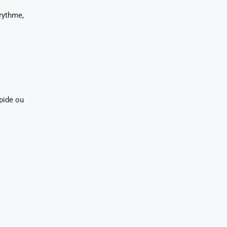
rythme,
apide ou