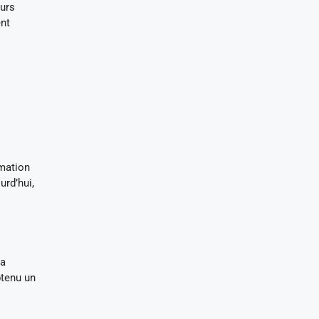
urs
ent
rmation
urd’hui,
la
btenu un
s