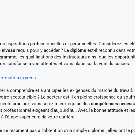
 vos aspirations professionnelles et personnelles. Considérez les é
e
niveau
requis pour y accéder ? Le
diplôme
est-il reconnu dans vot
rogramme, les qualifications des instructeurs ainsi que les opportuni
on satisfasse à vos attentes et vous place sur la voie du succès.
 formation express
her à comprendre et à anticiper les exigences du marché du travail.
tre secteur cible ? Le secteur est-il en pleine croissance ou souffre
éments cruciaux, vous serez mieux équipé des
compétences nécessa
 professionnel exigeant d’aujourd’hui. Avec la bonne attitude et le
 l’étape supérieure de votre carrière.
e se résument pas à l’obtention d’un simple diplôme ; elles ont le po