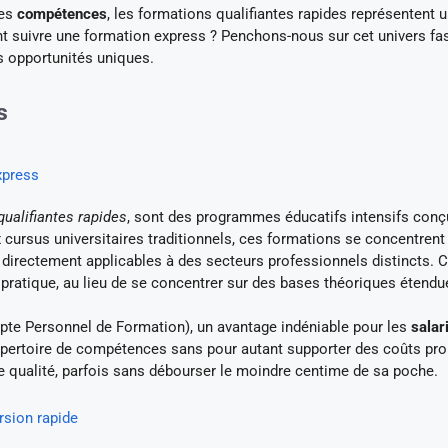
les
compétences
, les formations qualifiantes rapides représentent 
nt suivre une formation express ? Penchons-nous sur cet univers fa
es opportunités uniques.
s
xpress
qualifiantes rapides
, sont des programmes éducatifs intensifs conç
cursus universitaires traditionnels, ces formations se concentrent 
irectement applicables à des secteurs professionnels distincts. C
le pratique, au lieu de se concentrer sur des bases théoriques étendu
te Personnel de Formation), un avantage indéniable pour les
salar
épertoire de compétences sans pour autant supporter des coûts proh
 qualité, parfois sans débourser le moindre centime de sa poche.
rsion rapide