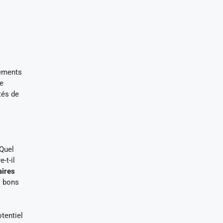
léments
re
tés de
 Quel
-t-il
ires
s bons
tentiel