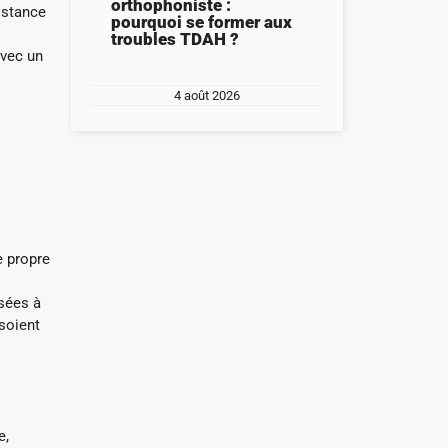
orthophoniste :
sistance
pourquoi se former aux
troubles TDAH ?
Avec un
4 août 2026
e propre
sées à
 soient
e,