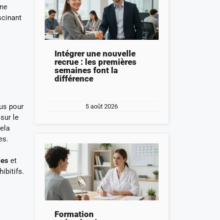
une
scinant
Intégrer une nouvelle
recrue : les premières
semaines font la
différence
us pour
5 août 2026
sur le
ela
es.
ies
et
ibitifs.
Formation