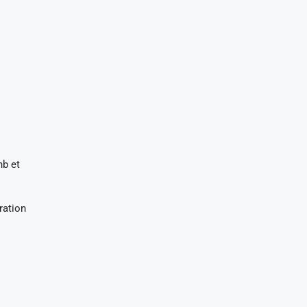
nb et
ration