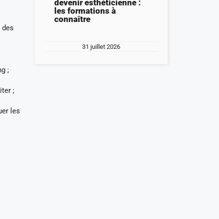
devenir esthéticienne :
les formations à
connaître
n des
31 juillet 2026
g ;
ter ;
uer les