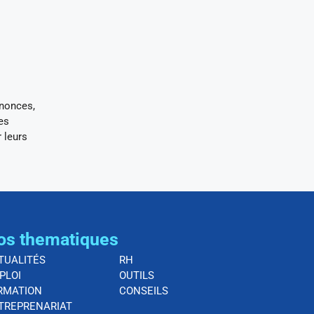
nnonces,
des
 leurs
os thematiques
TUALITÉS
RH
PLOI
OUTILS
RMATION
CONSEILS
TREPRENARIAT