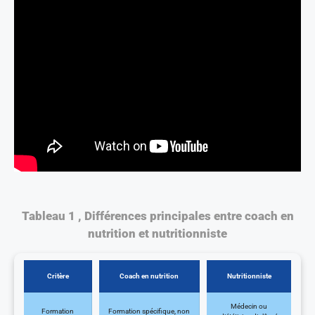
Tableau 1 , Différences principales entre coach en
nutrition et nutritionniste
Critère
Coach en nutrition
Nutritionniste
Médecin ou
Formation
Formation spécifique, non