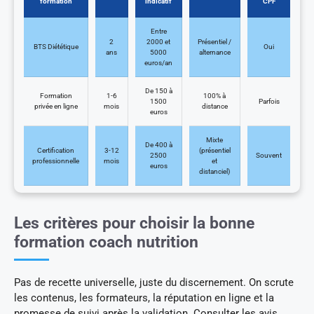
formation
indicatif
CPF
Entre
2
2000 et
Présentiel /
BTS Diététique
Oui
ans
5000
alternance
euros/an
De 150 à
Formation
1-6
100% à
1500
Parfois
privée en ligne
mois
distance
euros
Mixte
De 400 à
Certification
3-12
(présentiel
2500
Souvent
professionnelle
mois
et
euros
distanciel)
Les critères pour choisir la bonne
formation coach nutrition
Pas de recette universelle, juste du discernement. On scrute
les contenus, les formateurs, la réputation en ligne et la
promesse de suivi après la validation. Consulter les avis,