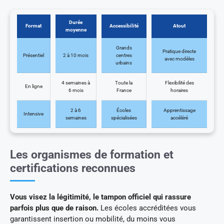
Durée
Format
Accessibilité
Atout
moyenne
Grands
Pratique directe
Présentiel
2 à 10 mois
centres
avec modèles
urbains
4 semaines à
Toute la
Flexibilité des
En ligne
6 mois
France
horaires
2 à 6
Écoles
Apprentissage
Intensive
semaines
spécialisées
accéléré
Les organismes de formation et
certifications reconnues
Vous visez la légitimité, le tampon officiel qui rassure
parfois plus que de raison.
Les écoles accréditées vous
garantissent insertion ou mobilité, du moins vous