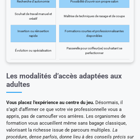
Recherche d’autonomie
Possibilité d’ouvrir son propre salon
Souhait de travail manuel et
Maîtrise de techniques de rasage et de coupe
créatif
Insertion ou réinsertion
Formations courtes et professionnalisantes
rapide
disponibles
Passerelle pour coiffeur(se) souhaitant se
Évolution ou spécialisation
perfectionner
Les modalités d’accès adaptées aux
adultes
Vous placez l’expérience au centre du jeu.
Désormais, il
s’agit d’affirmer ce que votre vie professionnelle vous a
appris, pas de camoufler vos arrières. Les organismes de
formation vous accueillent même sans bagage classique,
valorisant la richesse issue de parcours multiples.
La
procédure, dense parfois, donne lieu à des conseils précis sur