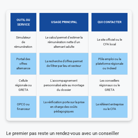
OUTIL OU
USAGE PRINCIPAL
QUI CONTACTER
SERVICE
Simulateur
Le calcul permet d’estimer la
Le site officiel ou le
de
rémunération nette d’un
CFA local
rémunération
alternant adulte
Portail des
Pôle emploi ou la
La recherche d’offres permet
offres
plateforme régionale
de filtrer par lieu et secteur
alternance
ou Indeed
Cellule
L’accompagnement
Les conseillers
régionale ou
personnalisé aide au montage
régionaux ou le
GRETA
du dossier
GRETA
La vérification porte sur la prise
OPCO ou
Le référent entreprise
en charge des coûts
financeur
ou le CFA
pédagogiques
Le premier pas reste un rendez-vous avec un conseiller