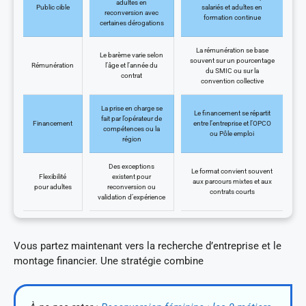
adultes en
Public cible
salariés et adultes en
reconversion avec
formation continue
certaines dérogations
La rémunération se base
Le barème varie selon
souvent sur un pourcentage
Rémunération
l’âge et l’année du
du SMIC ou sur la
contrat
convention collective
La prise en charge se
Le financement se répartit
fait par l’opérateur de
Financement
entre l’entreprise et l’OPCO
compétences ou la
ou Pôle emploi
région
Des exceptions
Le format convient souvent
Flexibilité
existent pour
aux parcours mixtes et aux
pour adultes
reconversion ou
contrats courts
validation d’expérience
Vous partez maintenant vers la recherche d’entreprise et le
montage financier. Une stratégie combine