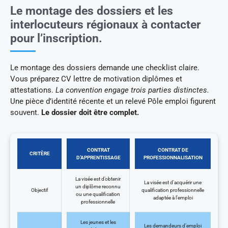
Le montage des dossiers et les
interlocuteurs régionaux à contacter
pour l’inscription.
Le montage des dossiers demande une checklist claire.
Vous préparez CV lettre de motivation diplômes et
attestations.
La convention engage trois parties distinctes.
Une pièce d’identité récente et un relevé Pôle emploi figurent
souvent.
Le dossier doit être complet.
CONTRAT
CONTRAT DE
CRITÈRE
D’APPRENTISSAGE
PROFESSIONNALISATION
La visée est d’obtenir
La visée est d’acquérir une
un diplôme reconnu
Objectif
qualification professionnelle
ou une qualification
adaptée à l’emploi
professionnelle
Les jeunes et les
Les demandeurs d’emploi