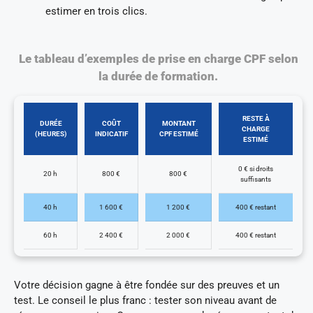
estimer en trois clics.
Le tableau d’exemples de prise en charge CPF selon
la durée de formation.
RESTE À
DURÉE
COÛT
MONTANT
CHARGE
(HEURES)
INDICATIF
CPF ESTIMÉ
ESTIMÉ
0 € si droits
20 h
800 €
800 €
suffisants
40 h
1 600 €
1 200 €
400 € restant
60 h
2 400 €
2 000 €
400 € restant
Votre décision gagne à être fondée sur des preuves et un
test. Le conseil le plus franc : tester son niveau avant de