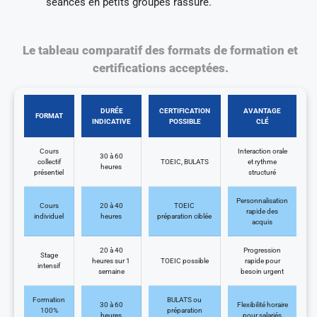
séances en petits groupes rassure.
Le tableau comparatif des formats de formation et
certifications acceptées.
DURÉE
CERTIFICATION
AVANTAGE
FORMAT
INDICATIVE
POSSIBLE
CLÉ
Cours
Interaction orale
30 à 60
collectif
TOEIC, BULATS
et rythme
heures
présentiel
structuré
Personnalisation
Cours
20 à 40
TOEIC
rapide des
individuel
heures
préparation ciblée
acquis
20 à 40
Progression
Stage
heures sur 1
TOEIC possible
rapide pour
intensif
semaine
besoin urgent
Formation
BULATS ou
30 à 60
Flexibilité horaire
100%
préparation
heures
pour salariés