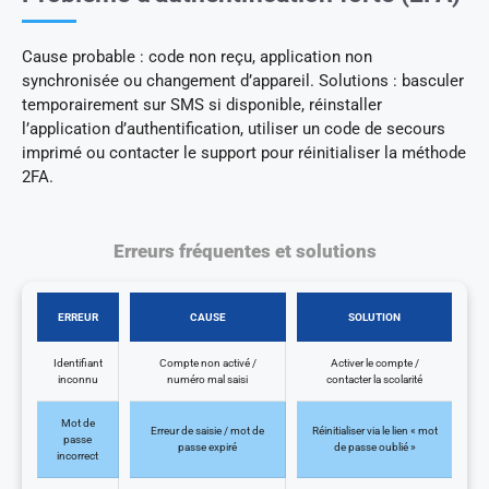
Cause probable : code non reçu, application non
synchronisée ou changement d’appareil. Solutions : basculer
temporairement sur SMS si disponible, réinstaller
l’application d’authentification, utiliser un code de secours
imprimé ou contacter le support pour réinitialiser la méthode
2FA.
Erreurs fréquentes et solutions
ERREUR
CAUSE
SOLUTION
Identifiant
Compte non activé /
Activer le compte /
inconnu
numéro mal saisi
contacter la scolarité
Mot de
Erreur de saisie / mot de
Réinitialiser via le lien « mot
passe
passe expiré
de passe oublié »
incorrect