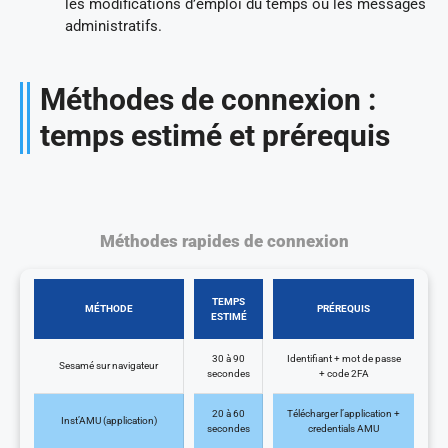
les modifications d’emploi du temps ou les messages
administratifs.
Méthodes de connexion :
temps estimé et prérequis
Méthodes rapides de connexion
TEMPS
MÉTHODE
PRÉREQUIS
ESTIMÉ
30 à 90
Identifiant + mot de passe
Sesamé sur navigateur
secondes
+ code 2FA
20 à 60
Télécharger l’application +
Inst’AMU (application)
secondes
credentials AMU