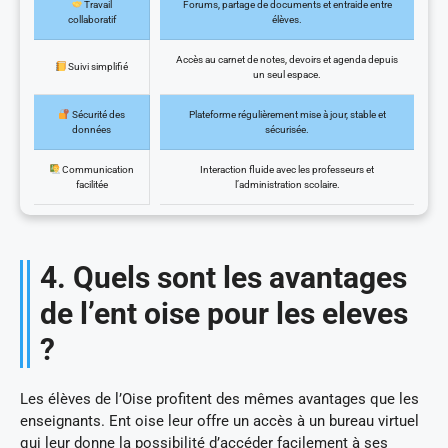
Travail
Forums, partage de documents et entraide entre
collaboratif
élèves.
Accès au carnet de notes, devoirs et agenda depuis
Suivi simplifié
un seul espace.
Sécurité des
Plateforme régulièrement mise à jour, stable et
données
sécurisée.
Communication
Interaction fluide avec les professeurs et
facilitée
l’administration scolaire.
4. Quels sont les avantages
de l’ent oise pour les eleves
?
Les élèves de l’Oise profitent des mêmes avantages que les
enseignants. Ent oise leur offre un accès à un bureau virtuel
qui leur donne la possibilité d’accéder facilement à ses