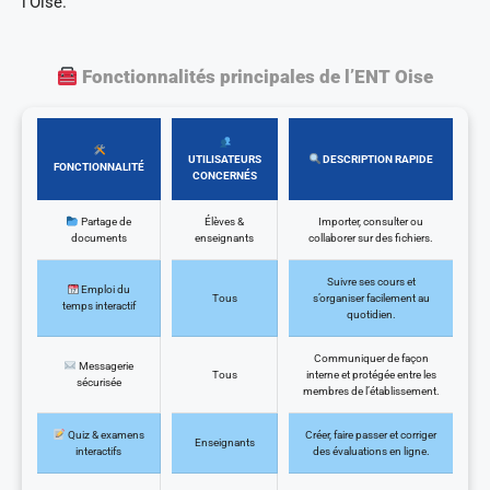
l’Oise.
Fonctionnalités principales de l’ENT Oise
UTILISATEURS
DESCRIPTION RAPIDE
FONCTIONNALITÉ
CONCERNÉS
Partage de
Élèves &
Importer, consulter ou
documents
enseignants
collaborer sur des fichiers.
Suivre ses cours et
Emploi du
Tous
s’organiser facilement au
temps interactif
quotidien.
Communiquer de façon
Messagerie
Tous
interne et protégée entre les
sécurisée
membres de l’établissement.
Quiz & examens
Créer, faire passer et corriger
Enseignants
interactifs
des évaluations en ligne.