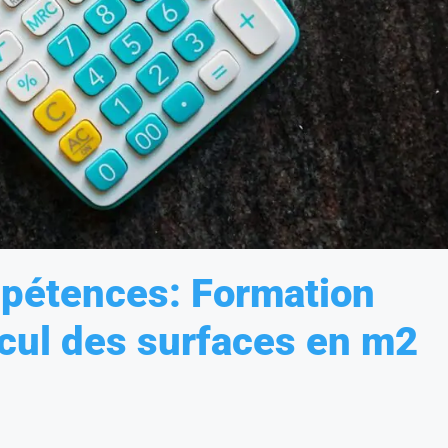
mpétences: Formation
lcul des surfaces en m2