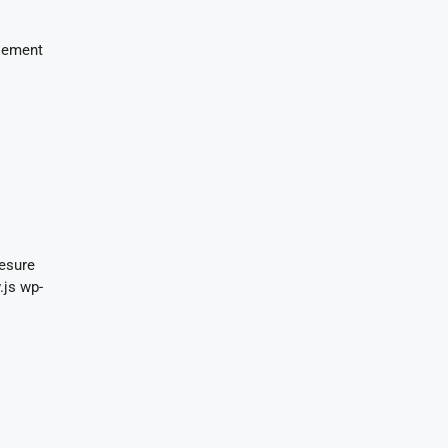
llement
mesure
.js wp-