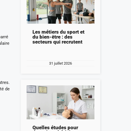
Les métiers du sport et
du bien-être : des
carré
secteurs qui recrutent
laire
31 juillet 2026
utres.
ité de
Quelles études pour