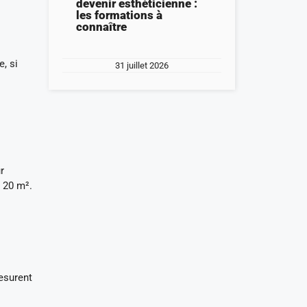
devenir esthéticienne :
les formations à
connaître
, si
31 juillet 2026
r
e 20 m².
esurent