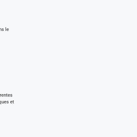
ns le
érentes
ques et