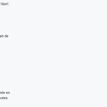
4.16m².
ait de
urée en
outes