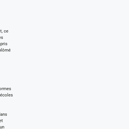
t, ce
es
pris
iplômé
formes
 écoles
dans
et
 un