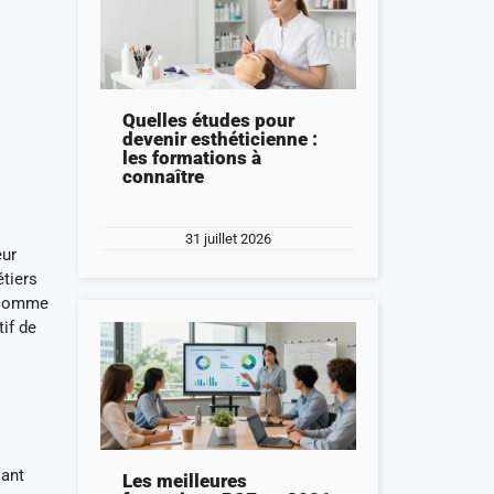
Quelles études pour
devenir esthéticienne :
les formations à
connaître
31 juillet 2026
eur
tiers
s comme
if de
sant
Les meilleures