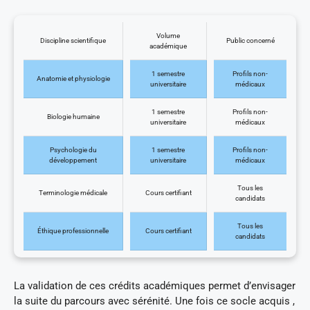
Volume
Discipline scientifique
Public concerné
académique
1 semestre
Profils non-
Anatomie et physiologie
universitaire
médicaux
1 semestre
Profils non-
Biologie humaine
universitaire
médicaux
Psychologie du
1 semestre
Profils non-
développement
universitaire
médicaux
Tous les
Terminologie médicale
Cours certifiant
candidats
Tous les
Éthique professionnelle
Cours certifiant
candidats
La validation de ces crédits académiques permet d’envisager
la suite du parcours avec sérénité. Une fois ce socle acquis ,