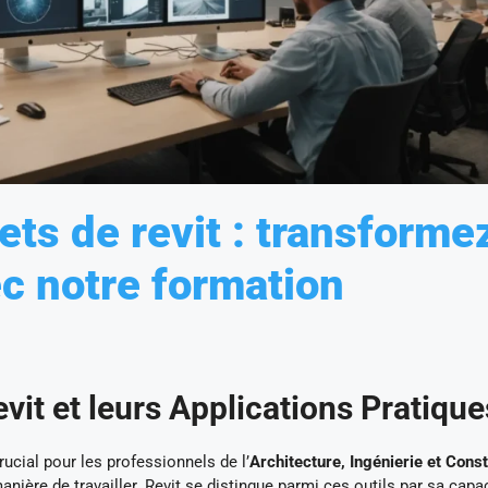
ts de revit : transforme
ec notre formation
it et leurs Applications Pratique
rucial pour les professionnels de l’
Architecture, Ingénierie et Cons
anière de travailler. Revit se distingue parmi ces outils par sa capa