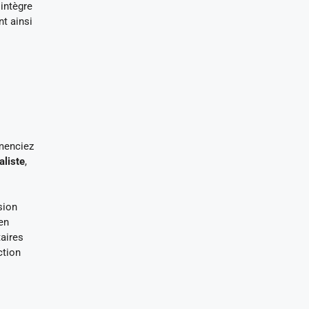
intègre
t ainsi
mmenciez
aliste
,
sion
en
taires
ction