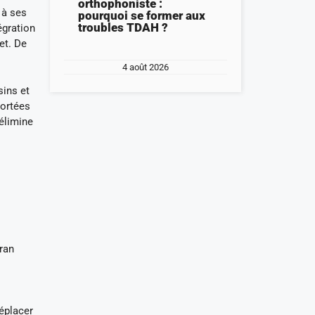
orthophoniste :
 à ses
pourquoi se former aux
troubles TDAH ?
égration
et. De
4 août 2026
sins et
portées
élimine
cran
déplacer