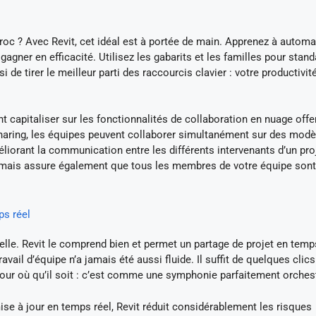
croc ? Avec Revit, cet idéal est à portée de main. Apprenez à automa
gagner en efficacité. Utilisez les gabarits et les familles pour stand
i de tirer le meilleur parti des raccourcis clavier : votre productivit
t capitaliser sur les fonctionnalités de collaboration en nuage offe
haring, les équipes peuvent collaborer simultanément sur des modè
éliorant la communication entre les différents intervenants d’un pro
 mais assure également que tous les membres de votre équipe sont
ps réel
ielle. Revit le comprend bien et permet un partage de projet en temps
avail d’équipe n’a jamais été aussi fluide. Il suffit de quelques clic
ur où qu’il soit : c’est comme une symphonie parfaitement orchest
mise à jour en temps réel, Revit réduit considérablement les risques