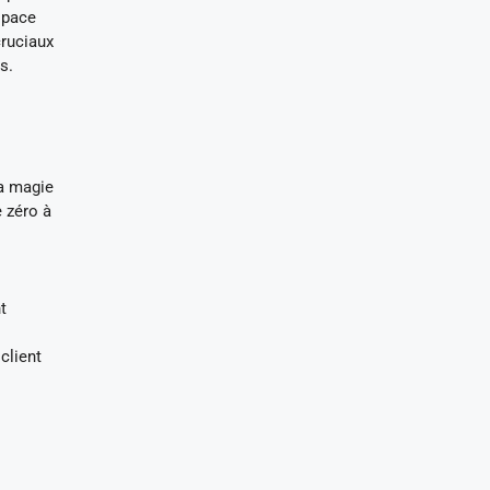
space
cruciaux
s.
la magie
e zéro à
t
client