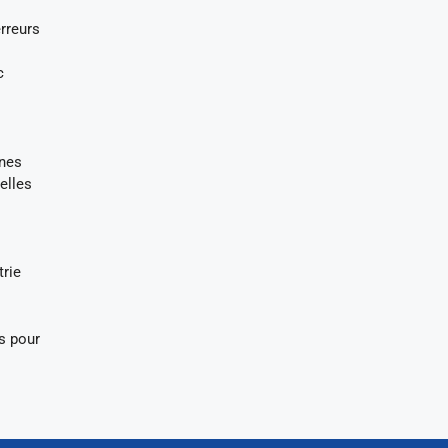
erreurs
c
ones
elles
trie
s pour