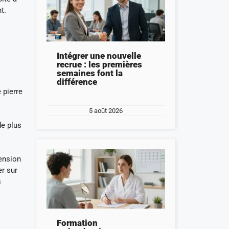
t.
Intégrer une nouvelle
recrue : les premières
semaines font la
différence
 pierre
5 août 2026
de plus
hension
er sur
s
Formation