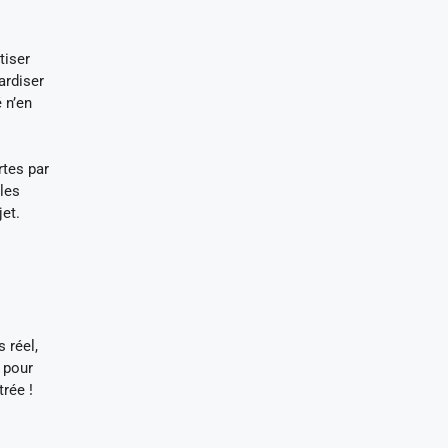
tiser
ardiser
é n’en
rtes par
les
jet.
 réel,
s pour
rée !