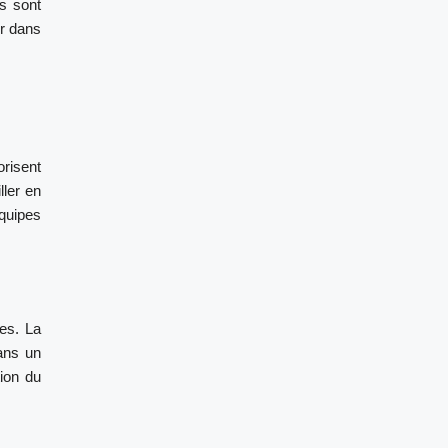
s sont
r dans
risent
ller en
quipes
es. La
ans un
tion du