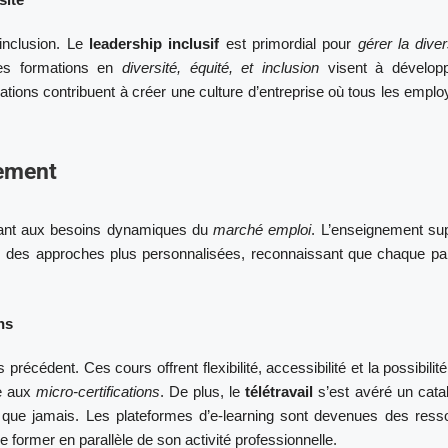
l’inclusion. Le
leadership inclusif
est primordial pour
gérer la diver
es formations en
diversité, équité, et inclusion
visent à dévelop
mations contribuent à créer une culture d’entreprise où tous les empl
nement
ant aux besoins dynamiques du
marché emploi
. L’enseignement sup
ers des approches plus personnalisées, reconnaissant que chaque pa
ns
récédent. Ces cours offrent flexibilité, accessibilité et la possibilit
ce aux
micro-certifications
. De plus, le
télétravail
s’est avéré un cata
 que jamais. Les plateformes d’e-learning sont devenues des ress
 former en parallèle de son activité professionnelle.