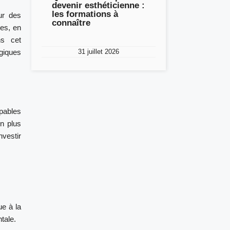
devenir esthéticienne :
les formations à
ur des
connaître
es, en
s cet
giques
31 juillet 2026
pables
en plus
nvestir
ue à la
tale.