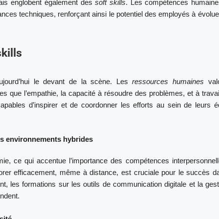
ais englobent également des
soft skills
. Les compétences humaine
es techniques, renforçant ainsi le potentiel des employés à évolue
kills
aujourd’hui le devant de la scène. Les
ressources humaines
valo
es que l’empathie, la capacité à résoudre des problèmes, et à travai
apables d’inspirer et de coordonner les efforts au sein de leurs é
es environnements hybrides
ie, ce qui accentue l’importance des compétences interpersonnell
rer efficacement, même à distance, est cruciale pour le succès d
 les formations sur les outils de communication digitale et la ges
ndent.
sité