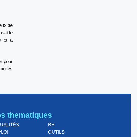
eux de
ensable
s et à
er pour
tunités
s thematiques
UALITÉS
RH
LOI
OUTILS