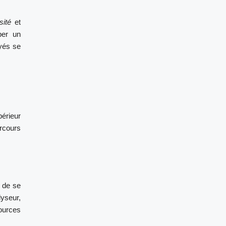
sité
et
per un
oyés se
érieur
rcours
é de se
lyseur,
ources