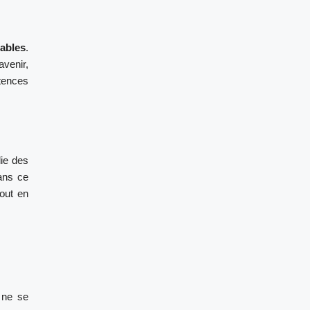
ables
.
venir,
tences
ie des
ns ce
out en
 ne se