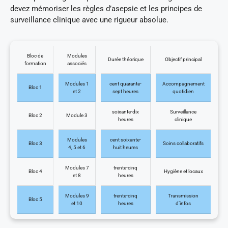
devez mémoriser les règles d’asepsie et les principes de
surveillance clinique avec une rigueur absolue.
Bloc de
Modules
Durée théorique
Objectif principal
formation
associés
Modules 1
cent quarante-
Accompagnement
Bloc 1
et 2
sept heures
quotidien
soixante-dix
Surveillance
Bloc 2
Module 3
heures
clinique
Modules
cent soixante-
Bloc 3
Soins collaboratifs
4, 5 et 6
huit heures
Modules 7
trente-cinq
Bloc 4
Hygiène et locaux
et 8
heures
Modules 9
trente-cinq
Transmission
Bloc 5
et 10
heures
d’infos