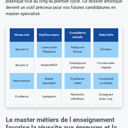
plastique tout au long du premier cycle. Ce dossier artistique
devient un outil précieux pour vos futures candidatures en
master spécialisé.
Compétence
Niveau visé
Diplôme requis
Statut cible
centrale
Licence Arts
Pratique et
Bac plus 3
Étudiant
Plastiques
théorie
Didactique et
Fonctionnaire
Bac plus 5
Master MEEF
pédagogie
stagiaire
Master
Expérience
Contractuel
Reconversion
équivalent
métier
ou titulaire
Recherche
Enseignant
Excellence
Agrégation
esthétique
lycée / sup
Le master métiers de l enseignement
favorise la réussite aux épreuves et la