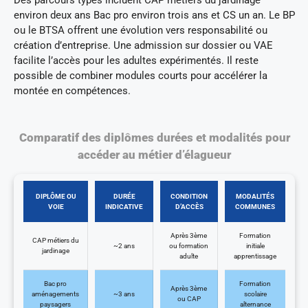
environ deux ans Bac pro environ trois ans et CS un an. Le BP
ou le BTSA offrent une évolution vers responsabilité ou
création d’entreprise. Une admission sur dossier ou VAE
facilite l’accès pour les adultes expérimentés. Il reste
possible de combiner modules courts pour accélérer la
montée en compétences.
Comparatif des diplômes durées et modalités pour
accéder au métier d’élagueur
DIPLÔME OU
DURÉE
CONDITION
MODALITÉS
VOIE
INDICATIVE
D’ACCÈS
COMMUNES
Après 3ème
Formation
CAP métiers du
~2 ans
ou formation
initiale
jardinage
adulte
apprentissage
Bac pro
Formation
Après 3ème
aménagements
~3 ans
scolaire
ou CAP
paysagers
alternance