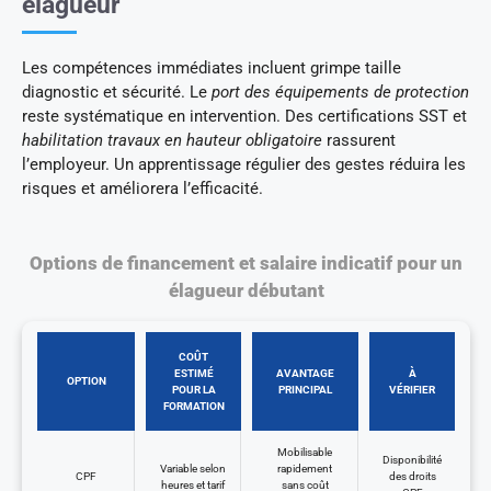
élagueur
Les compétences immédiates incluent grimpe taille
diagnostic et sécurité. Le
port des équipements de protection
reste systématique en intervention. Des certifications SST et
habilitation travaux en hauteur obligatoire
rassurent
l’employeur. Un apprentissage régulier des gestes réduira les
risques et améliorera l’efficacité.
Options de financement et salaire indicatif pour un
élagueur débutant
COÛT
ESTIMÉ
AVANTAGE
À
OPTION
POUR LA
PRINCIPAL
VÉRIFIER
FORMATION
Mobilisable
Disponibilité
Variable selon
rapidement
CPF
des droits
heures et tarif
sans coût