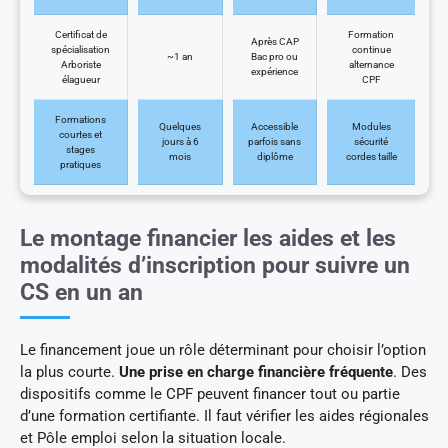
Certificat de
Formation
Après CAP
spécialisation
continue
~1 an
Bac pro ou
Arboriste
alternance
expérience
élagueur
CPF
Formations
Quelques
Accessible
Modules
courtes et
jours à 6
parfois sans
sécurité
stages
mois
diplôme
cordes taille
pratiques
Le montage financier les aides et les
modalités d’inscription pour suivre un
CS en un an
Le financement joue un rôle déterminant pour choisir l’option
la plus courte.
Une prise en charge financière fréquente
. Des
dispositifs comme le CPF peuvent financer tout ou partie
d’une formation certifiante. Il faut vérifier les aides régionales
et Pôle emploi selon la situation locale.