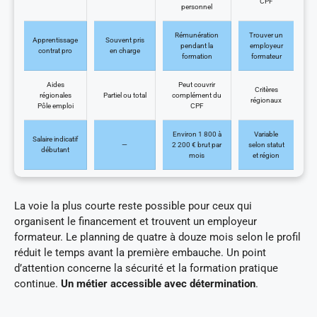
CPF
personnel
Rémunération
Trouver un
Apprentissage
Souvent pris
pendant la
employeur
contrat pro
en charge
formation
formateur
Aides
Peut couvrir
Critères
régionales
Partiel ou total
complément du
régionaux
Pôle emploi
CPF
Environ 1 800 à
Variable
Salaire indicatif
—
2 200 € brut par
selon statut
débutant
mois
et région
La voie la plus courte reste possible pour ceux qui
organisent le financement et trouvent un employeur
formateur. Le planning de quatre à douze mois selon le profil
réduit le temps avant la première embauche. Un point
d’attention concerne la sécurité et la formation pratique
continue.
Un métier accessible avec détermination
.