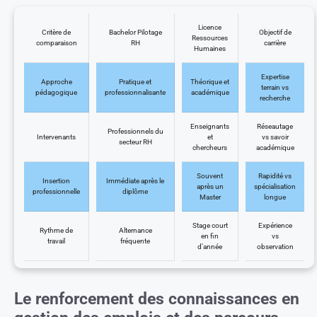
Licence
Critère de
Bachelor Pilotage
Objectif de
Ressources
comparaison
RH
carrière
Humaines
Expertise
Approche
Pratique et
Théorique et
terrain vs
pédagogique
professionnalisante
académique
recherche
Enseignants
Réseautage
Professionnels du
Intervenants
et
vs savoir
secteur RH
chercheurs
académique
Souvent
Rapidité vs
Insertion
Immédiate après le
après un
spécialisation
professionnelle
diplôme
Master
longue
Stage court
Expérience
Rythme de
Alternance
en fin
vs
travail
fréquente
d’année
observation
Le renforcement des connaissances en