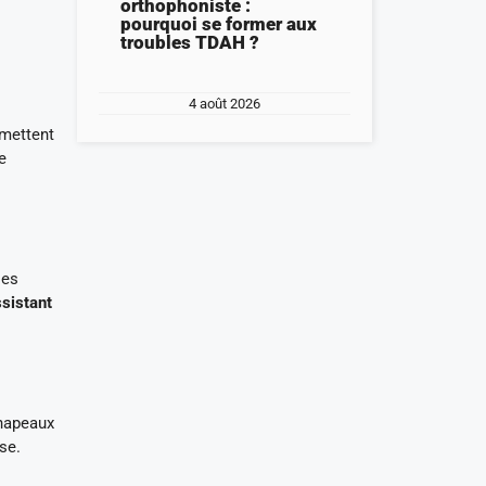
orthophoniste :
pourquoi se former aux
troubles TDAH ?
4 août 2026
rmettent
e
les
ssistant
chapeaux
se.