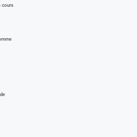
s cours
 comme
ide