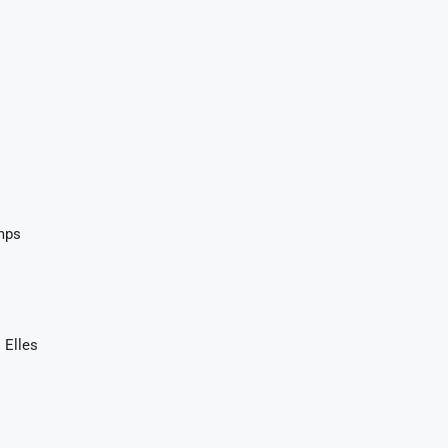
emps
 Elles