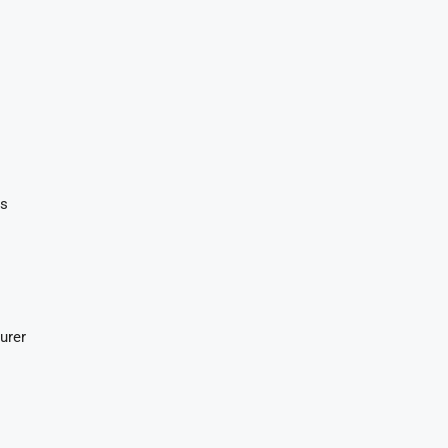
es
urer