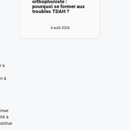
orthophoniste :
pourquoi se former aux
troubles TDAH ?
4 août 2026
r à
on à
tinue
ité à
nstitue