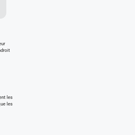
eur
droit
ent les
que les