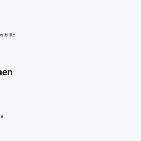
sibilité
Caen
lé