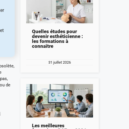
ter
et
Quelles études pour
devenir esthéticienne :
les formations à
connaître
31 juillet 2026
bsolète,
e
 pas,
 ou de
a
Les meilleures