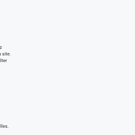
z
 site.
lter
lles.