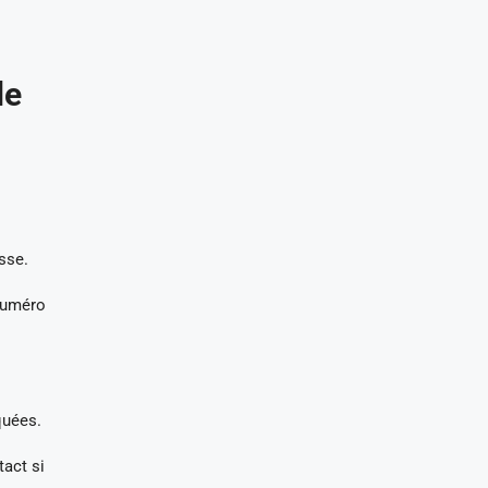
de
asse.
(numéro
quées.
tact si