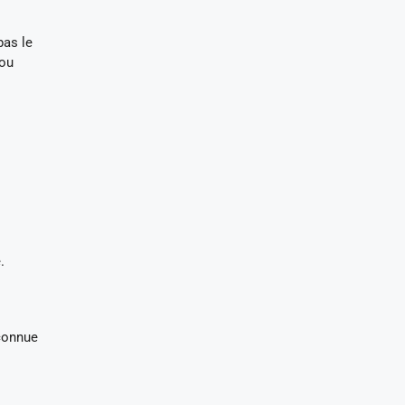
pas le
 ou
.
nconnue