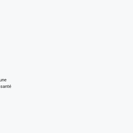
 une
 santé