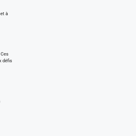
et à
s
. Ces
x défis
n