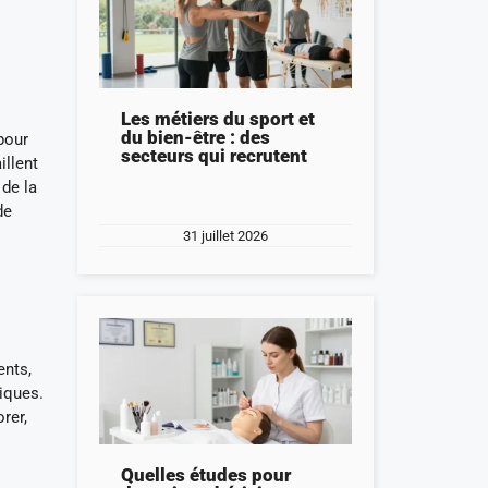
Les métiers du sport et
du bien-être : des
pour
secteurs qui recrutent
illent
 de la
de
31 juillet 2026
ents,
iques.
rer,
Quelles études pour