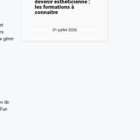
devenir esthéticienne :
les formations à
connaître
et
31 juillet 2026
es
x gérer
on de
d’un