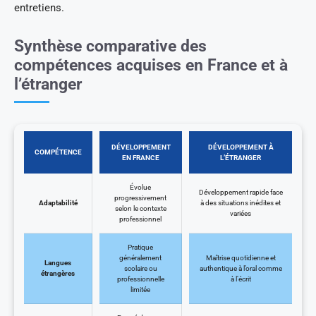
entretiens.
Synthèse comparative des
compétences acquises en France et à
l’étranger
DÉVELOPPEMENT
DÉVELOPPEMENT À
COMPÉTENCE
EN FRANCE
L’ÉTRANGER
Évolue
Développement rapide face
progressivement
Adaptabilité
à des situations inédites et
selon le contexte
variées
professionnel
Pratique
généralement
Maîtrise quotidienne et
Langues
scolaire ou
authentique à l’oral comme
étrangères
professionnelle
à l’écrit
limitée