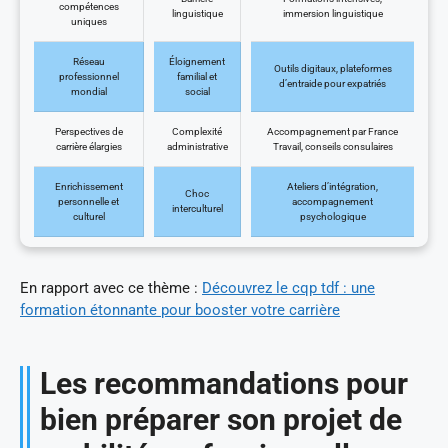
compétences
linguistique
immersion linguistique
uniques
Réseau
Éloignement
Outils digitaux, plateformes
professionnel
familial et
d’entraide pour expatriés
mondial
social
Perspectives de
Complexité
Accompagnement par France
carrière élargies
administrative
Travail, conseils consulaires
Enrichissement
Ateliers d’intégration,
Choc
personnelle et
accompagnement
interculturel
culturel
psychologique
En rapport avec ce thème :
Découvrez le cqp tdf : une
formation étonnante pour booster votre carrière
Les recommandations pour
bien préparer son projet de