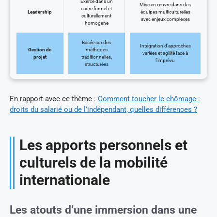
Exercé dans un
Mise en œuvre dans des
cadre formel et
Leadership
équipes multiculturelles
culturellement
avec enjeux complexes
homogène
Basée sur des
Intégration d’approches
Gestion de
méthodes
variées et agilité face à
projet
traditionnelles,
l’imprévu
structurées
En rapport avec ce thème :
Comment toucher le chômage :
droits du salarié ou de l’indépendant, quelles différences ?
Les apports personnels et
culturels de la mobilité
internationale
Les atouts d’une immersion dans une