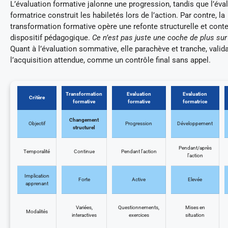
L’évaluation formative jalonne une progression, tandis que l’éva
formatrice construit les habiletés lors de l’action. Par contre, la
transformation formative opère une refonte structurelle et conte
dispositif pédagogique.
Ce n’est pas juste une coche de plus sur
Quant à l’évaluation sommative, elle parachève et tranche, valid
l’acquisition attendue, comme un contrôle final sans appel.
Transformation
Evaluation
Evaluation
Critère
formative
formative
formatrice
Changement
Objectif
Progression
Développement
structurel
Pendant/après
Temporalité
Continue
Pendant l’action
l’action
Implication
Forte
Active
Elevée
apprenant
Variées,
Questionnements,
Mises en
Modalités
interactives
exercices
situation